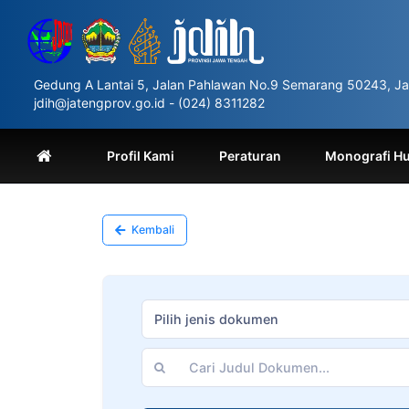
Please
note:
This
website
includes
Gedung A Lantai 5, Jalan Pahlawan No.9 Semarang 50243, Ja
an
jdih@jatengprov.go.id - (024) 8311282
accessibility
system.
Press
Profil Kami
Peraturan
Monografi H
Control-
F11
to
adjust
Kembali
the
website
to
people
with
Pilih jenis dokumen
visual
disabilities
who
are
using
a