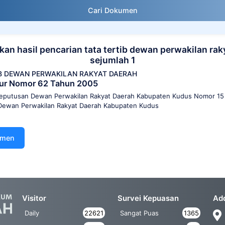
Cari Dokumen
an hasil pencarian tata tertib dewan perwakilan rak
sejumlah 1
IB DEWAN PERWAKILAN RAKYAT DAERAH
nur Nomor 62 Tahun 2005
eputusan Dewan Perwakilan Rakyat Daerah Kabupaten Kudus Nomor 15
b Dewan Perwakilan Rakyat Daerah Kabupaten Kudus
umen
Visitor
Survei Kepuasan
Ad
Daily
22621
Sangat Puas
1365