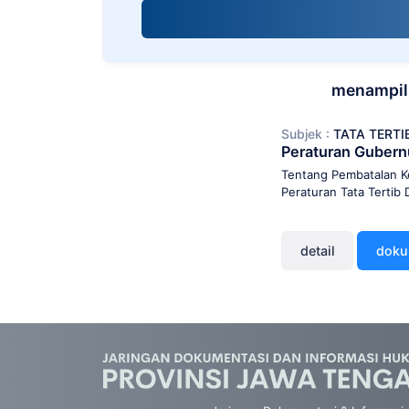
screen
reader;
Press
Control-
F10
menampilk
to
open
Subjek :
TATA TERT
an
Peraturan Guber
accessibility
menu.
Tentang Pembatalan K
Peraturan Tata Terti
detail
dok