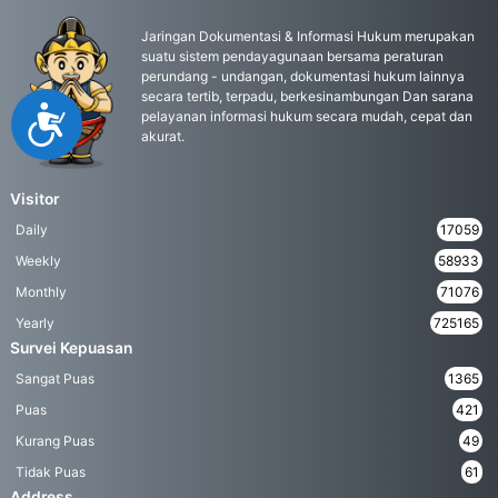
Jaringan Dokumentasi & Informasi Hukum merupakan
suatu sistem pendayagunaan bersama peraturan
perundang - undangan, dokumentasi hukum lainnya
secara tertib, terpadu, berkesinambungan Dan sarana
Accessibility
pelayanan informasi hukum secara mudah, cepat dan
akurat.
Visitor
Daily
17059
Weekly
58933
Monthly
71076
Yearly
725165
Survei Kepuasan
Sangat Puas
1365
Puas
421
Kurang Puas
49
Tidak Puas
61
Address