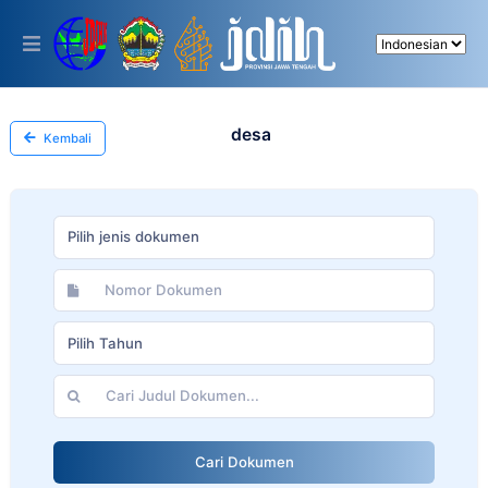
Please
note:
This
website
includes
an
accessibility
desa
Kembali
system.
Pilih jenis dokumen
Pilih Tahun
Cari Dokumen