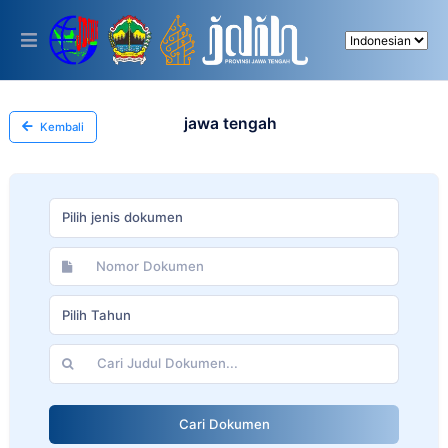
Please
note:
This
website
includes
an
accessibility
jawa tengah
Kembali
system.
Pilih jenis dokumen
Pilih Tahun
Cari Dokumen