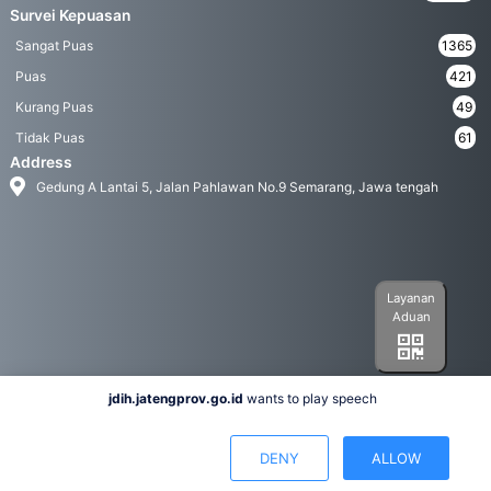
Survei Kepuasan
Sangat Puas
1365
Puas
421
Kurang Puas
49
Tidak Puas
61
Address
Gedung A Lantai 5, Jalan Pahlawan No.9 Semarang, Jawa tengah
Layanan
Aduan
jdih.jatengprov.go.id
wants to play speech
Social Media
DENY
ALLOW
Hak Cipta 2022© Biro Hukum Pemerintah Provinsi Jawa Tengah