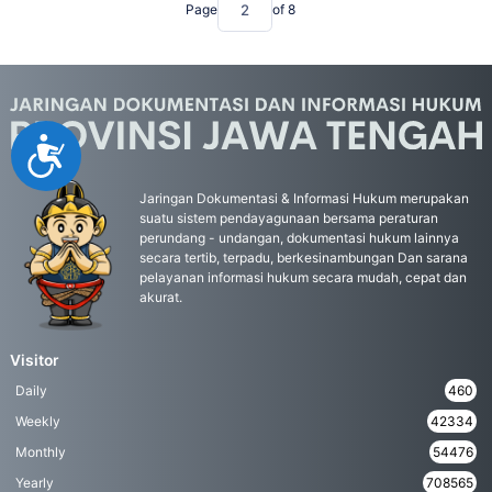
Page
of
8
Accessibility
Jaringan Dokumentasi & Informasi Hukum merupakan
suatu sistem pendayagunaan bersama peraturan
perundang - undangan, dokumentasi hukum lainnya
secara tertib, terpadu, berkesinambungan Dan sarana
pelayanan informasi hukum secara mudah, cepat dan
akurat.
Visitor
Daily
460
Weekly
42334
Monthly
54476
Yearly
708565