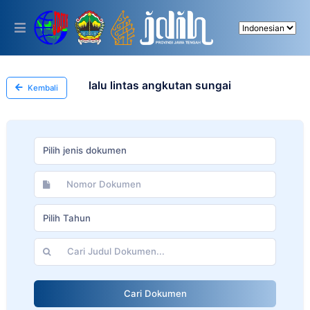
Please
note:
This
website
includes
an
accessibility
lalu lintas angkutan sungai
Kembali
system.
Pilih jenis dokumen
Pilih Tahun
Cari Dokumen