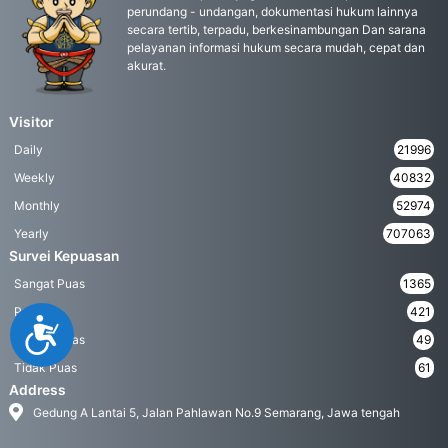
perundang - undangan, dokumentasi hukum lainnya
secara tertib, terpadu, berkesinambungan Dan sarana
pelayanan informasi hukum secara mudah, cepat dan
akurat.
Visitor
Daily
21996
Weekly
40832
Monthly
52974
Yearly
707063
Survei Kepuasan
Sangat Puas
1365
Puas
421
Accessibility
Kurang Puas
49
Tidak Puas
61
Address
Gedung A Lantai 5, Jalan Pahlawan No.9 Semarang, Jawa tengah