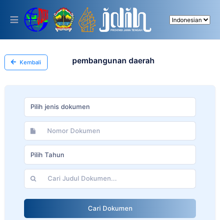
Please
note:
This
website
includes
an
accessibility
pembangunan daerah
Kembali
system.
Pilih jenis dokumen
Pilih Tahun
Cari Dokumen