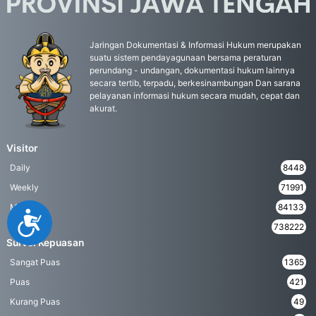
Jaringan Dokumentasi & Informasi Hukum merupakan
suatu sistem pendayagunaan bersama peraturan
perundang - undangan, dokumentasi hukum lainnya
secara tertib, terpadu, berkesinambungan Dan sarana
pelayanan informasi hukum secara mudah, cepat dan
akurat.
Visitor
Daily
8448
Weekly
71991
Monthly
84133
Accessibility
Yearly
738222
Survei Kepuasan
Sangat Puas
1365
Puas
421
Kurang Puas
49