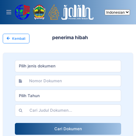
Please
note:
This
website
includes
an
accessibility
penerima hibah
Kembali
system.
Pilih jenis dokumen
Pilih Tahun
Cari Dokumen