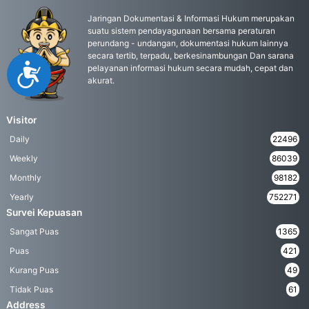
Jaringan Dokumentasi & Informasi Hukum merupakan
suatu sistem pendayagunaan bersama peraturan
perundang - undangan, dokumentasi hukum lainnya
secara tertib, terpadu, berkesinambungan Dan sarana
Accessibility
pelayanan informasi hukum secara mudah, cepat dan
akurat.
Visitor
Daily
22496
Weekly
86039
Monthly
98182
Yearly
752271
Survei Kepuasan
Sangat Puas
1365
Puas
421
Kurang Puas
49
Tidak Puas
61
Address