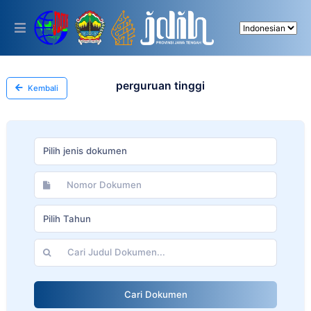
Please
note:
This
website
includes
an
accessibility
perguruan tinggi
Kembali
system.
Pilih jenis dokumen
Pilih Tahun
Cari Dokumen