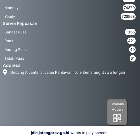
Monthly
74879
Yearly
728968
Survei Kepuasan
Sangat Puas
1365
Puas
421
Kurang Puas
49
Tidak Puas
61
Address
Gedung A Lantai 5, Jalan Pahlawan No.9 Semarang, Jawa tengah
Layanan
Aduan
jdih.jatengprov.go.id
wants to play speech
Social Media