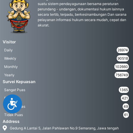
suatu sistem pendayagunaan bersama peraturan
perundang - undangan, dokumentasi hukum lainnya
secara tertib, terpadu, berkesinambungan Dan sarana
pelayanan informasi hukum secara mudah, cepat dan
akurat.
Visitor
Daily
26974
Weekly
90518
Monthly
102660
Yearly
756749
Survei Kepuasan
Sangat Puas
1365
Puas
421
Accessibility
Kurang Puas
49
Tidak Puas
61
Address
Gedung A Lantai 5, Jalan Pahlawan No.9 Semarang, Jawa tengah