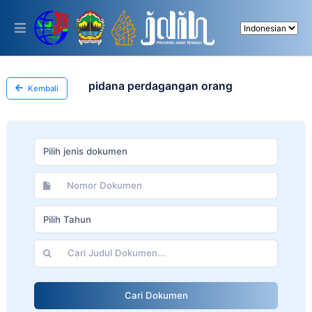
Please
note:
This
website
includes
an
accessibility
pidana perdagangan orang
Kembali
system.
Pilih jenis dokumen
Pilih Tahun
Cari Dokumen