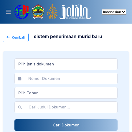
Please
note:
This
website
includes
an
accessibility
sistem penerimaan murid baru
Kembali
system.
Pilih jenis dokumen
Pilih Tahun
Cari Dokumen