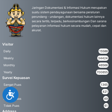
Jaringan Dokumentasi & Informasi Hukum merupakan
suatu sistem pendayagunaan bersama peraturan
perundang - undangan, dokumentasi hukum lainnya
secara tertib, terpadu, berkesinambungan Dan sarana
pelayanan informasi hukum secara mudah, cepat dan
akurat.
Visitor
Daily
15588
Weekly
34424
Monthly
46566
Yearly
700655
Survei Kepuasan
Sangat Puas
1365
Puas
421
Accessibility
Kurang Puas
49
Tidak Puas
61
Address