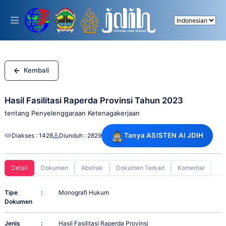
Please
note:
This
website
includes
an
accessibility
system.
Kembali
Hasil Fasilitasi Raperda Provinsi Tahun 2023
tentang Penyelenggaraan Ketenagakerjaan
Tanya ASISTEN AI JDIH
Diakses : 1428
Diunduh : 2829
Detail
Dokumen
Abstrak
Dokumen Terkait
Komentar
Tipe
:
Monografi Hukum
Dokumen
Jenis
:
Hasil Fasilitasi Raperda Provinsi