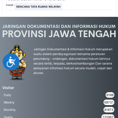
Subjek :
RENCANA TATA RUANG WILAYAH
Jaringan Dokumentasi & Informasi Hukum merupakan
suatu sistem pendayagunaan bersama peraturan
perundang - undangan, dokumentasi hukum lainnya
Accessibility
secara tertib, terpadu, berkesinambungan Dan sarana
pelayanan informasi hukum secara mudah, cepat dan
akurat.
Visitor
Daily
6188
Weekly
69731
Monthly
81873
Yearly
735962