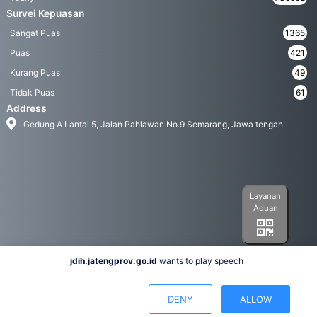
Survei Kepuasan
Sangat Puas
1365
Puas
421
Kurang Puas
49
Tidak Puas
61
Address
Gedung A Lantai 5, Jalan Pahlawan No.9 Semarang, Jawa tengah
Layanan
Aduan
jdih.jatengprov.go.id
wants to play speech
Social Media
DENY
ALLOW
Hak Cipta 2022© Biro Hukum Pemerintah Provinsi Jawa Tengah