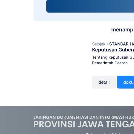
screen
reader;
Press
Control-
F10
menampil
to
open
Subjek :
STANDAR H
an
Keputusan Guber
accessibility
menu.
Tentang Keputusan Gu
Pemerintah Daerah
detail
dok