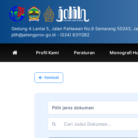
Please
note:
This
website
includes
Gedung A Lantai 5, Jalan Pahlawan No.9 Semarang 50243, Ja
an
jdih@jatengprov.go.id - (024) 8311282
accessibility
system.
Press
Profil Kami
Peraturan
Monografi H
Control-
F11
to
adjust
Kembali
the
website
to
people
with
Pilih jenis dokumen
visual
disabilities
who
are
using
a