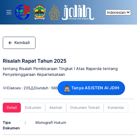
Please
note:
This
website
includes
an
accessibility
system.
Kembali
Risalah Rapat Tahun 2025
tentang Risalah Pembicaraan Tingkat I Atas Raperda tentang
Penyelenggaraan Kepariwisataan
Tanya ASISTEN AI JDIH
Diakses : 235
Diunduh : 566
Detail
Dokumen
Abstrak
Dokumen Terkait
Komentar
Tipe
:
Monografi Hukum
Dokumen