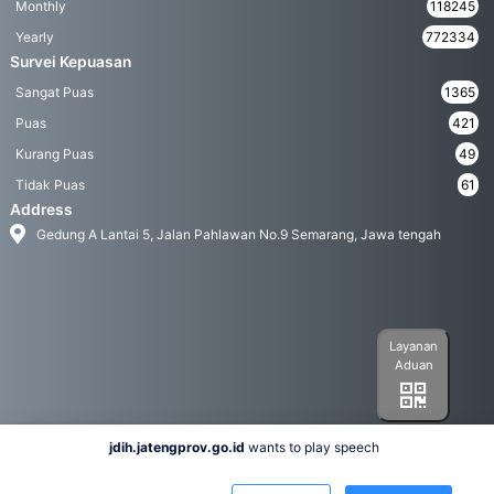
Monthly
118245
Yearly
772334
Survei Kepuasan
Sangat Puas
1365
Puas
421
Kurang Puas
49
Tidak Puas
61
Address
Gedung A Lantai 5, Jalan Pahlawan No.9 Semarang, Jawa tengah
Layanan
Aduan
jdih.jatengprov.go.id
wants to play speech
Social Media