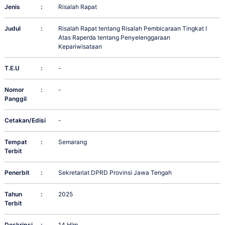
Jenis
:
Risalah Rapat
Judul
:
Risalah Rapat tentang Risalah Pembicaraan Tingkat I
Atas Raperda tentang Penyelenggaraan
Kepariwisataan
T.E.U
:
-
Nomor
:
-
Panggil
Cetakan/Edisi
:
-
Tempat
:
Semarang
Terbit
Penerbit
:
Sekretariat DPRD Provinsi Jawa Tengah
Tahun
:
2025
Terbit
Deskripsi
:
14 Hlm