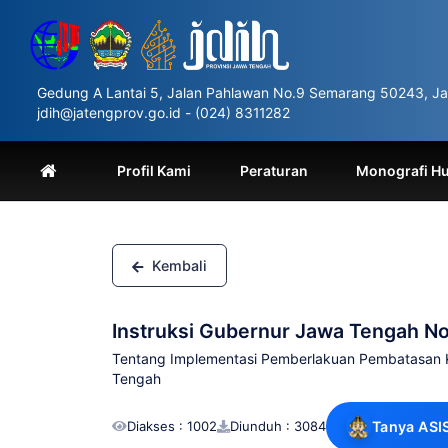
Please
note:
This
website
includes
Gedung A Lantai 5, Jalan Pahlawan No.9 Semarang 50243, Ja
an
jdih@jatengprov.go.id - (024) 8311282
accessibility
system.
Press
Profil Kami
Peraturan
Monografi H
Control-
F11
to
adjust
the
Kembali
website
to
people
Instruksi Gubernur Jawa Tengah N
with
visual
Tentang Implementasi Pemberlakuan Pembatasan K
disabilities
Tengah
who
are
Diakses : 1002
Diunduh : 3084
Tanya ASI
using
a