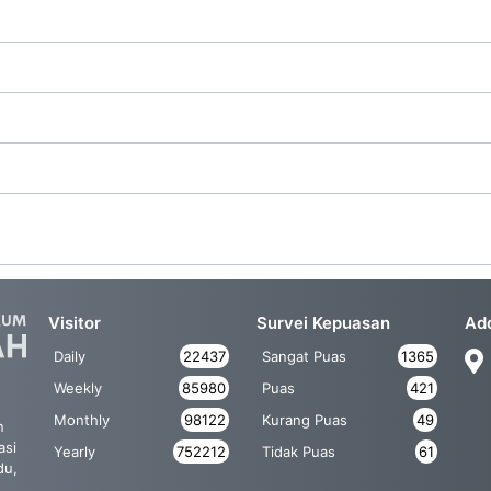
Visitor
Survei Kepuasan
Ad
Daily
22437
Sangat Puas
1365
Weekly
85980
Puas
421
Monthly
98122
Kurang Puas
49
n
asi
Yearly
752212
Tidak Puas
61
du,