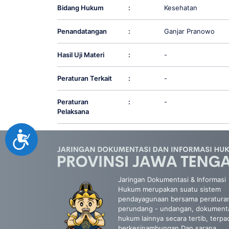
Bidang Hukum
:
Kesehatan
Penandatangan
:
Ganjar Pranowo
Hasil Uji Materi
:
-
Peraturan Terkait
:
-
Peraturan
:
-
Pelaksana
Accessibility
Jaringan Dokumentasi & Informasi
Hukum merupakan suatu sistem
pendayagunaan bersama peratura
perundang - undangan, dokument
hukum lainnya secara tertib, terpa
berkesinambungan Dan sarana