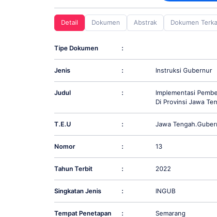
screen
reader;
Detail
Dokumen
Abstrak
Dokumen Terka
Press
Control-
F10
Tipe Dokumen
:
to
open
Jenis
:
Instruksi Gubernur
an
accessibility
menu.
Judul
:
Implementasi Pembe
Di Provinsi Jawa Te
T.E.U
:
Jawa Tengah.Guber
Nomor
:
13
Tahun Terbit
:
2022
Singkatan Jenis
:
INGUB
Tempat Penetapan
:
Semarang