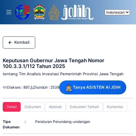
Please
note:
This
website
includes
an
accessibility
system.
Kembali
Keputusan Gubernur Jawa Tengah Nomor
100.3.3.1/112 Tahun 2025
tentang Tim Analisis Investasi Pemerintah Provinsi Jawa Tengah
Tanya ASISTEN AI JDIH
Diakses : 897
Diunduh : 2538
Detail
Dokumen
Abstrak
Dokumen Terkait
Komentar
Tipe
:
Peraturan Perundang-undangan
Dokumen