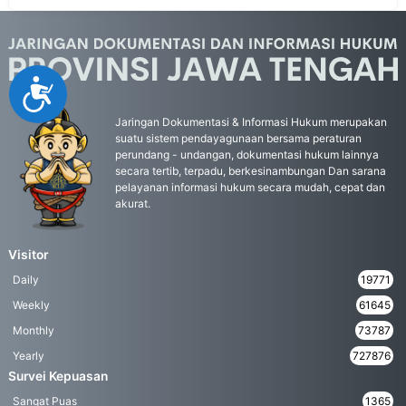
Accessibility
Jaringan Dokumentasi & Informasi Hukum merupakan
suatu sistem pendayagunaan bersama peraturan
perundang - undangan, dokumentasi hukum lainnya
secara tertib, terpadu, berkesinambungan Dan sarana
pelayanan informasi hukum secara mudah, cepat dan
akurat.
Visitor
Daily
19771
Weekly
61645
Monthly
73787
Yearly
727876
Survei Kepuasan
Sangat Puas
1365