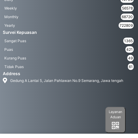
Weekly
56578
Monthly
68720
Yearly
722809
Survei Kepuasan
Sangat Puas
1365
Puas
421
Kurang Puas
49
Tidak Puas
61
Address
Gedung A Lantai 5, Jalan Pahlawan No.9 Semarang, Jawa tengah
Layanan
Aduan