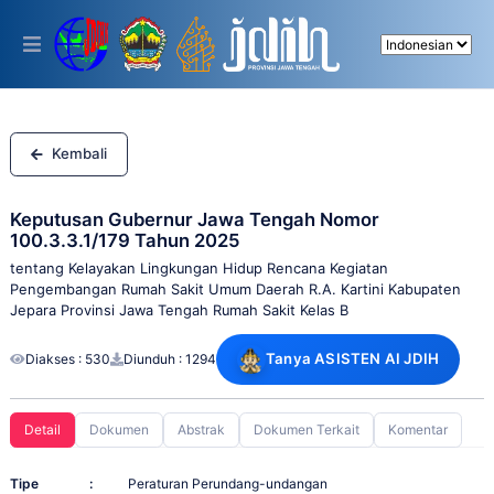
Please
note:
This
website
includes
an
accessibility
system.
Kembali
Keputusan Gubernur Jawa Tengah Nomor
100.3.3.1/179 Tahun 2025
tentang Kelayakan Lingkungan Hidup Rencana Kegiatan
Pengembangan Rumah Sakit Umum Daerah R.A. Kartini Kabupaten
Jepara Provinsi Jawa Tengah Rumah Sakit Kelas B
Tanya ASISTEN AI JDIH
Diakses : 530
Diunduh : 1294
Detail
Dokumen
Abstrak
Dokumen Terkait
Komentar
Tipe
:
Peraturan Perundang-undangan