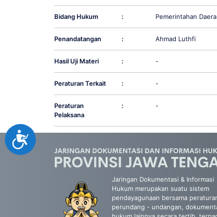
Bidang Hukum
:
Pemerintahan Daera
Penandatangan
:
Ahmad Luthfi
Hasil Uji Materi
:
-
Peraturan Terkait
:
-
Peraturan
:
-
Pelaksana
Accessibility
Jaringan Dokumentasi & Informasi
Hukum merupakan suatu sistem
pendayagunaan bersama peratura
perundang - undangan, dokument
hukum lainnya secara tertib, terpa