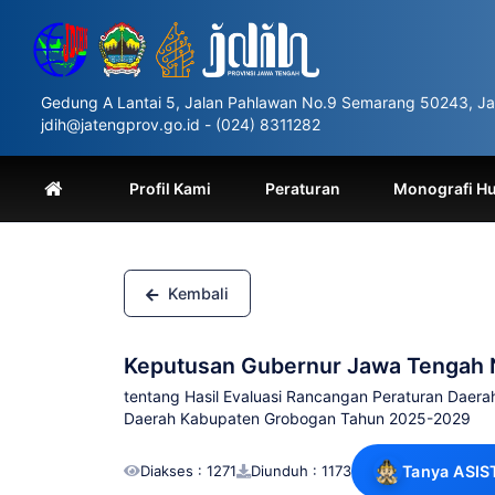
Please
note:
This
website
includes
Gedung A Lantai 5, Jalan Pahlawan No.9 Semarang 50243, Ja
an
jdih@jatengprov.go.id - (024) 8311282
accessibility
system.
Press
Profil Kami
Peraturan
Monografi H
Control-
F11
to
adjust
the
Kembali
website
to
people
Keputusan Gubernur Jawa Tengah 
with
visual
tentang Hasil Evaluasi Rancangan Peraturan Da
disabilities
Daerah Kabupaten Grobogan Tahun 2025-2029
who
are
Diakses : 1271
Diunduh : 1173
Tanya ASIS
using
a