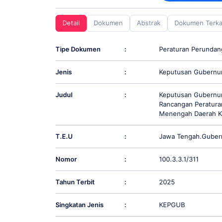
screen
reader;
Detail
Dokumen
Abstrak
Dokumen Terka
Press
Control-
F10
Tipe Dokumen
:
Peraturan Perunda
to
open
Jenis
:
Keputusan Gubernu
an
accessibility
menu.
Judul
:
Keputusan Gubernur
Rancangan Peratur
Menengah Daerah K
T.E.U
:
Jawa Tengah.Guber
Nomor
:
100.3.3.1/311
Tahun Terbit
:
2025
Singkatan Jenis
:
KEPGUB