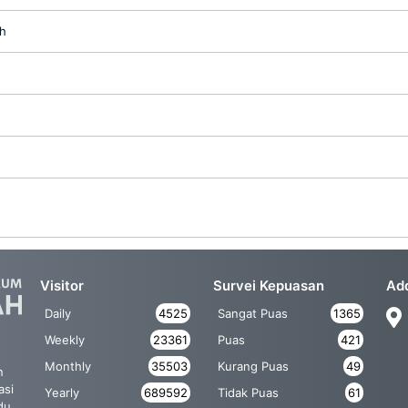
h
Visitor
Survei Kepuasan
Ad
Daily
4525
Sangat Puas
1365
Weekly
23361
Puas
421
Monthly
35503
Kurang Puas
49
n
asi
Yearly
689592
Tidak Puas
61
du,