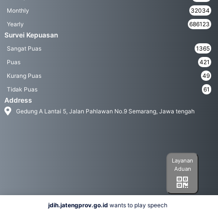
Monthly
32034
Yearly
686123
Survei Kepuasan
Sangat Puas
1365
Puas
421
Kurang Puas
49
Tidak Puas
61
Address
Gedung A Lantai 5, Jalan Pahlawan No.9 Semarang, Jawa tengah
Layanan
Aduan
jdih.jatengprov.go.id
wants to play speech
Social Media