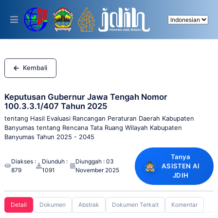
Please
note:
This
website
includes
an
accessibility
system.
Kembali
Keputusan Gubernur Jawa Tengah Nomor
100.3.3.1/407 Tahun 2025
tentang Hasil Evaluasi Rancangan Peraturan Daerah Kabupaten
Banyumas tentang Rencana Tata Ruang Wilayah Kabupaten
Banyumas Tahun 2025 - 2045
Tanya
Diakses :
Diunduh :
Diunggah : 03
ASISTEN AI
879
1091
November 2025
JDIH
Detail
Dokumen
Abstrak
Dokumen Terkait
Komentar