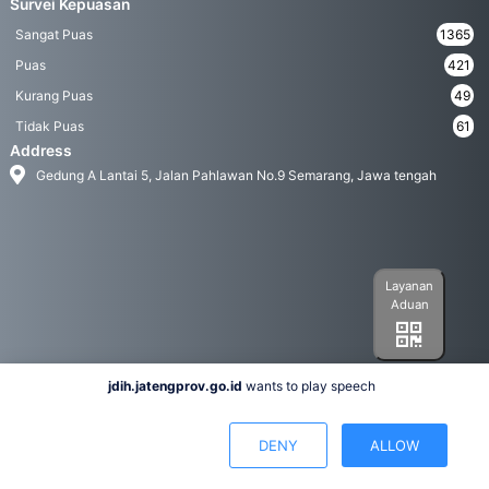
Survei Kepuasan
Sangat Puas
1365
Puas
421
Kurang Puas
49
Tidak Puas
61
Address
Gedung A Lantai 5, Jalan Pahlawan No.9 Semarang, Jawa tengah
Layanan
Aduan
jdih.jatengprov.go.id
wants to play speech
Social Media
DENY
ALLOW
Hak Cipta 2022© Biro Hukum Pemerintah Provinsi Jawa Tengah