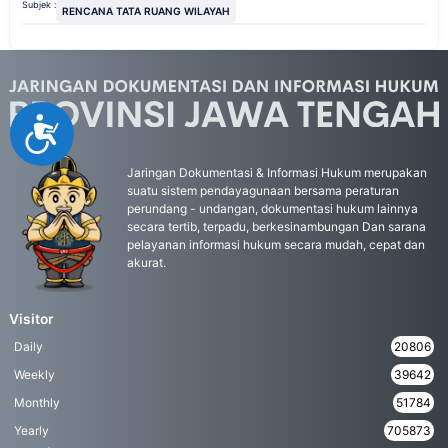
Subjek :
RENCANA TATA RUANG WILAYAH
Accessibility
Jaringan Dokumentasi & Informasi Hukum merupakan
suatu sistem pendayagunaan bersama peraturan
perundang - undangan, dokumentasi hukum lainnya
secara tertib, terpadu, berkesinambungan Dan sarana
pelayanan informasi hukum secara mudah, cepat dan
akurat.
Visitor
Daily
20806
Weekly
39642
Monthly
51784
Yearly
705873