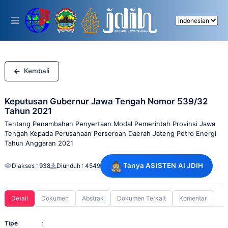
Please
note:
This
website
includes
an
accessibility
system.
Kembali
Keputusan Gubernur Jawa Tengah Nomor 539/32
Tahun 2021
Tentang Penambahan Penyertaan Modal Pemerintah Provinsi Jawa
Tengah Kepada Perusahaan Perseroan Daerah Jateng Petro Energi
Tahun Anggaran 2021
Tanya ASISTEN AI JDIH
Diakses : 938
Diunduh : 4549
Detail
Dokumen
Abstrak
Dokumen Terkait
Komentar
Tipe
: