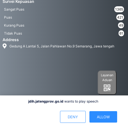
Survei Kepuasan
Sangat Puas
1365
Puas
421
Kurang Puas
49
Tidak Puas
61
Address
Gedung A Lantai 5, Jalan Pahlawan No.9 Semarang, Jawa tengah
Layanan
Aduan
jdih.jatengprov.go.id
wants to play speech
Social Media
DENY
ALLOW
Hak Cipta 2022© Biro Hukum Pemerintah Provinsi Jawa Tengah