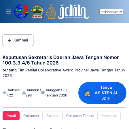
Please
note:
This
website
includes
an
accessibility
system.
Kembali
Keputusan Sekretaris Daerah Jawa Tengah Nomor
100.3.3.4/6 Tahun 2026
tentang Tim Penilai Collaborative Award Provinsi Jawa Tengah Tahun
2026
Tanya
Diakses :
Diunduh :
Diunggah : 10
ASISTEN AI
422
298
Februari 2026
JDIH
Detail
Dokumen
Abstrak
Dokumen Terkait
Komentar