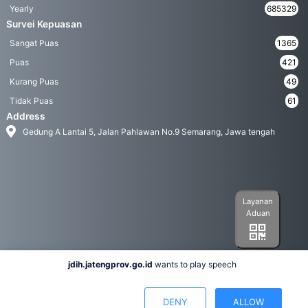
Yearly
685329
Survei Kepuasan
Sangat Puas
1365
Puas
421
Kurang Puas
49
Tidak Puas
61
Address
Gedung A Lantai 5, Jalan Pahlawan No.9 Semarang, Jawa tengah
Layanan
Aduan
jdih.jatengprov.go.id
wants to play speech
Social Media
DENY
ALLOW