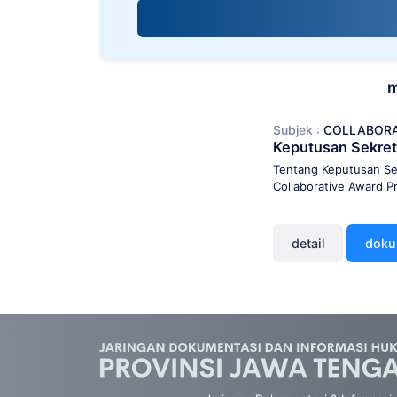
screen
reader;
Press
Control-
F10
m
to
open
Subjek :
COLLABORA
an
Keputusan Sekret
accessibility
menu.
Tentang Keputusan Sek
Collaborative Award 
detail
dok