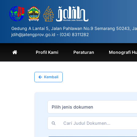
Please
note:
This
website
includes
Gedung A Lantai 5, Jalan Pahlawan No.9 Semarang 50243, Ja
an
jdih@jatengprov.go.id - (024) 8311282
accessibility
system.
Press
Profil Kami
Peraturan
Monografi H
Control-
F11
to
adjust
Kembali
the
website
to
people
with
Pilih jenis dokumen
visual
disabilities
who
are
using
a