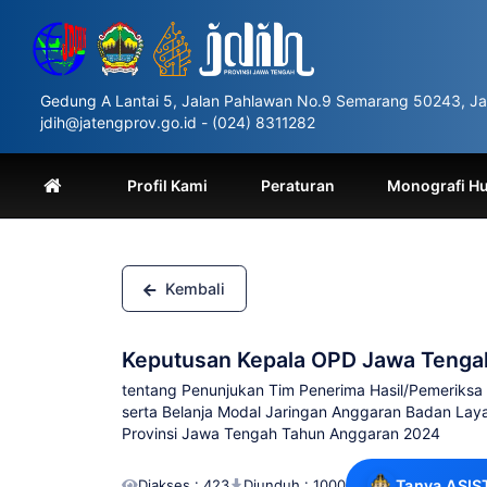
Please
note:
This
website
includes
Gedung A Lantai 5, Jalan Pahlawan No.9 Semarang 50243, Ja
an
jdih@jatengprov.go.id - (024) 8311282
accessibility
system.
Press
Profil Kami
Peraturan
Monografi H
Control-
F11
to
adjust
the
Kembali
website
to
people
Keputusan Kepala OPD Jawa Teng
with
visual
tentang Penunjukan Tim Penerima Hasil/Pemeriksa J
disabilities
serta Belanja Modal Jaringan Anggaran Badan L
who
Provinsi Jawa Tengah Tahun Anggaran 2024
are
using
Diakses : 423
Diunduh : 1000
Tanya ASIS
a