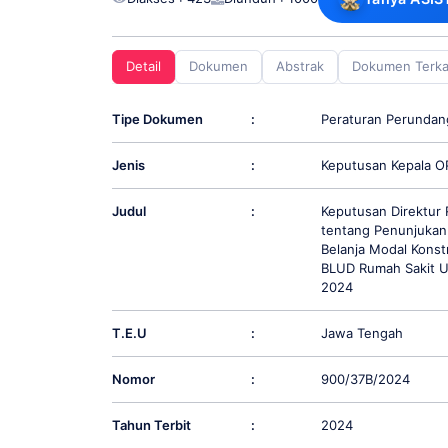
screen
reader;
Press
Detail
Dokumen
Abstrak
Dokumen Terka
Control-
F10
to
Tipe Dokumen
:
Peraturan Perunda
open
an
Jenis
:
Keputusan Kepala O
accessibility
menu.
Judul
:
Keputusan Direktur
tentang Penunjukan 
Belanja Modal Kons
BLUD Rumah Sakit U
2024
T.E.U
:
Jawa Tengah
Nomor
:
900/37B/2024
Tahun Terbit
:
2024