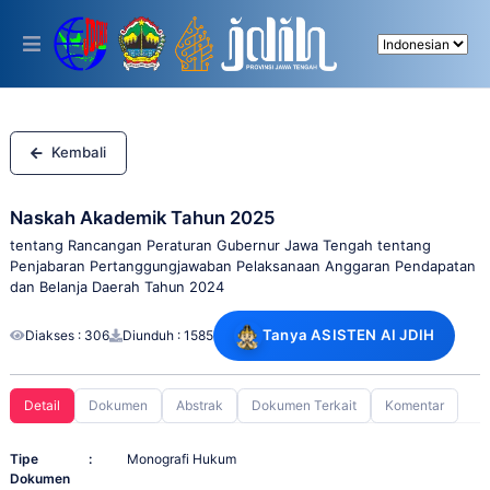
Please
note:
This
website
includes
an
accessibility
system.
Kembali
Naskah Akademik Tahun 2025
tentang Rancangan Peraturan Gubernur Jawa Tengah tentang
Penjabaran Pertanggungjawaban Pelaksanaan Anggaran Pendapatan
dan Belanja Daerah Tahun 2024
Tanya ASISTEN AI JDIH
Diakses : 306
Diunduh : 1585
Detail
Dokumen
Abstrak
Dokumen Terkait
Komentar
Tipe
:
Monografi Hukum
Dokumen