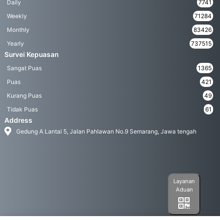
Daily
7741
Weekly
71284
Monthly
83426
Yearly
737515
Survei Kepuasan
Sangat Puas
1365
Puas
421
Kurang Puas
49
Tidak Puas
61
Address
Gedung A Lantai 5, Jalan Pahlawan No.9 Semarang, Jawa tengah
Layanan
Aduan