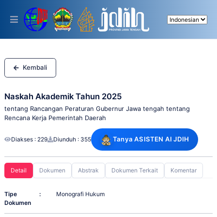
Please
note:
This
website
includes
an
accessibility
system.
Kembali
Naskah Akademik Tahun 2025
tentang Rancangan Peraturan Gubernur Jawa tengah tentang
Rencana Kerja Pemerintah Daerah
Tanya ASISTEN AI JDIH
Diakses : 229
Diunduh : 355
Detail
Dokumen
Abstrak
Dokumen Terkait
Komentar
Tipe
:
Monografi Hukum
Dokumen