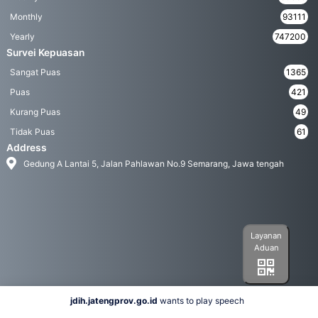
Monthly
93111
Yearly
747200
Survei Kepuasan
Sangat Puas
1365
Puas
421
Kurang Puas
49
Tidak Puas
61
Address
Gedung A Lantai 5, Jalan Pahlawan No.9 Semarang, Jawa tengah
Layanan
Aduan
jdih.jatengprov.go.id
wants to play speech
Social Media