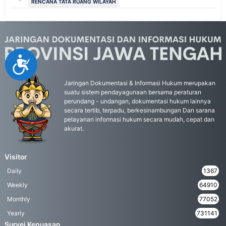
RENCANA TATA RUANG WILAYAH
Accessibility
Jaringan Dokumentasi & Informasi Hukum merupakan
suatu sistem pendayagunaan bersama peraturan
perundang - undangan, dokumentasi hukum lainnya
secara tertib, terpadu, berkesinambungan Dan sarana
pelayanan informasi hukum secara mudah, cepat dan
akurat.
Visitor
Daily
1367
Weekly
64910
Monthly
77052
Yearly
731141
Survei Kepuasan