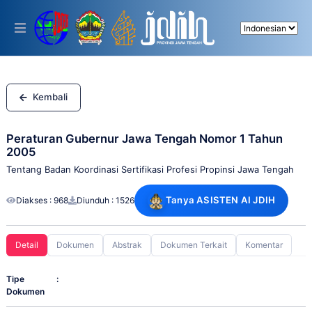
Please
note:
This
website
includes
an
accessibility
system.
Kembali
Peraturan Gubernur Jawa Tengah Nomor 1 Tahun
2005
Tentang Badan Koordinasi Sertifikasi Profesi Propinsi Jawa Tengah
Tanya ASISTEN AI JDIH
Diakses : 968
Diunduh : 1526
Detail
Dokumen
Abstrak
Dokumen Terkait
Komentar
Tipe
:
Dokumen