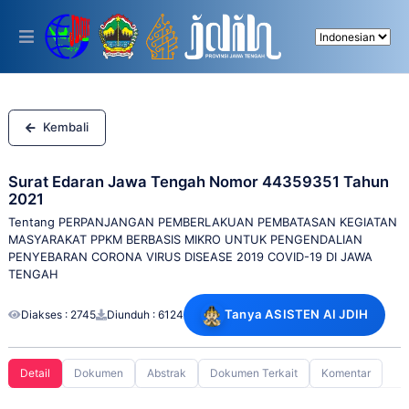
Please
note:
This
website
includes
an
accessibility
system.
Kembali
Surat Edaran Jawa Tengah Nomor 44359351 Tahun
2021
Tentang PERPANJANGAN PEMBERLAKUAN PEMBATASAN KEGIATAN
MASYARAKAT PPKM BERBASIS MIKRO UNTUK PENGENDALIAN
PENYEBARAN CORONA VIRUS DISEASE 2019 COVID-19 DI JAWA
TENGAH
Tanya ASISTEN AI JDIH
Diakses : 2745
Diunduh : 6124
Detail
Dokumen
Abstrak
Dokumen Terkait
Komentar