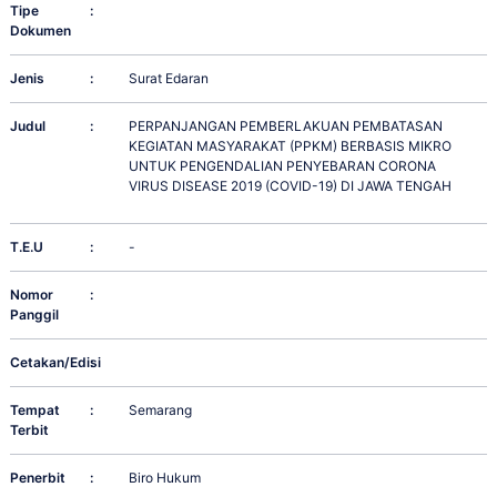
Tipe
:
Dokumen
Jenis
:
Surat Edaran
Judul
:
PERPANJANGAN PEMBERLAKUAN PEMBATASAN
KEGIATAN MASYARAKAT (PPKM) BERBASIS MIKRO
UNTUK PENGENDALIAN PENYEBARAN CORONA
VIRUS DISEASE 2019 (COVID-19) DI JAWA TENGAH
T.E.U
:
-
Nomor
:
Panggil
Cetakan/Edisi
:
Tempat
:
Semarang
Terbit
Penerbit
:
Biro Hukum