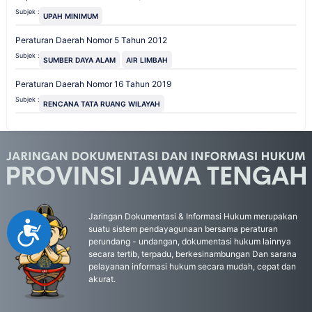
Subjek :
UPAH MINIMUM
Peraturan Daerah Nomor 5 Tahun 2012
Subjek :
SUMBER DAYA ALAM
AIR LIMBAH
Peraturan Daerah Nomor 16 Tahun 2019
Subjek :
RENCANA TATA RUANG WILAYAH
Jaringan Dokumentasi & Informasi Hukum merupakan
Accessibility
suatu sistem pendayagunaan bersama peraturan
perundang - undangan, dokumentasi hukum lainnya
secara tertib, terpadu, berkesinambungan Dan sarana
pelayanan informasi hukum secara mudah, cepat dan
akurat.