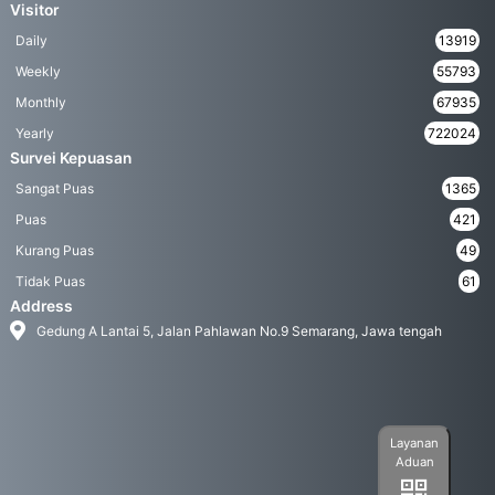
Visitor
Daily
13919
Weekly
55793
Monthly
67935
Yearly
722024
Survei Kepuasan
Sangat Puas
1365
Puas
421
Kurang Puas
49
Tidak Puas
61
Address
Gedung A Lantai 5, Jalan Pahlawan No.9 Semarang, Jawa tengah
Layanan
Aduan