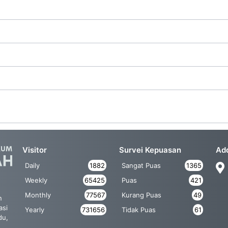
Visitor
Survei Kepuasan
Ad
Daily
1882
Sangat Puas
1365
Weekly
65425
Puas
421
Monthly
77567
Kurang Puas
49
n
asi
Yearly
731656
Tidak Puas
61
du,