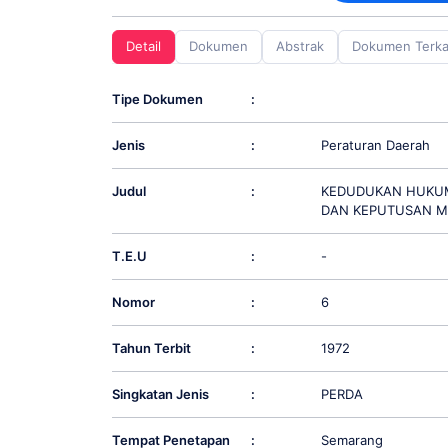
screen
reader;
Detail
Dokumen
Abstrak
Dokumen Terka
Press
Control-
F10
Tipe Dokumen
:
to
open
Jenis
:
Peraturan Daerah
an
accessibility
menu.
Judul
:
KEDUDUKAN HUKUM
DAN KEPUTUSAN M
T.E.U
:
-
Nomor
:
6
Tahun Terbit
:
1972
Singkatan Jenis
:
PERDA
Tempat Penetapan
:
Semarang