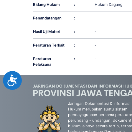
Bidang Hukum
:
Hukum Dagang
Penandatangan
:
Hasil Uji Materi
:
-
Peraturan Terkait
:
-
Peraturan
:
-
Pelaksana
Accessibility
Jaringan Dokumentasi & Informasi
Hukum merupakan suatu sistem
pendayagunaan bersama peratura
perundang - undangan, dokument
hukum lainnya secara tertib, terpa
berkesinambungan Dan sarana