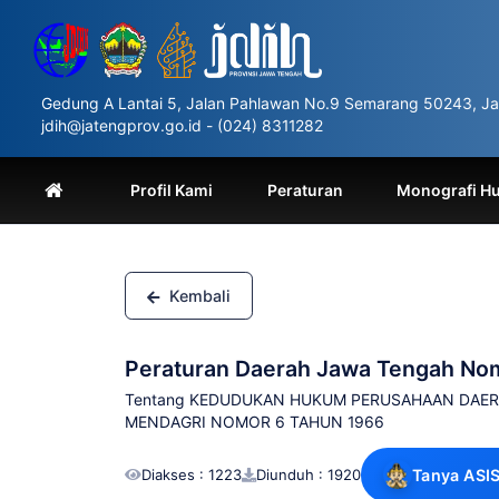
Please
note:
This
website
includes
Gedung A Lantai 5, Jalan Pahlawan No.9 Semarang 50243, Ja
an
jdih@jatengprov.go.id - (024) 8311282
accessibility
system.
Press
Profil Kami
Peraturan
Monografi H
Control-
F11
to
adjust
the
Kembali
website
to
people
Peraturan Daerah Jawa Tengah No
with
visual
Tentang KEDUDUKAN HUKUM PERUSAHAAN DAER
disabilities
MENDAGRI NOMOR 6 TAHUN 1966
who
are
Diakses : 1223
Diunduh : 1920
Tanya ASI
using
a