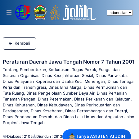
Please
note:
This
website
includes
an
accessibility
system.
Kembali
Peraturan Daerah Jawa Tengah Nomor 7 Tahun 2001
Tentang Pembentukan, Kedudukan, Tugas Pokok, Fungsi dan
Susunan Organisasi Dinas Kesejahteraan Sosial, Dinas Pariwisata,
Dinas Pelayanan Koperasi dan Usaha Kecil Menengah, Dinas Tenaga
Kerja dan Transmigrasi, Dinas Bina Marga, Dinas Permukiman dan
Tata Ruang, Dinas Pengelolaan Sumber Daya Air, Dinas Pertanian
Tanaman Pangan, Dinas Peternakan, Dinas Perikanan dan Kelautan,
Dinas Kehutanan, Dinas Kebudayaan, Dinas Perindustrian dan
Perdagangan, Dinas Kesehatan, Dinas Pertambangan dan Energi,
Dinas Pendapatan Daerah, dan Dinas Lalu Lintas dan Angkutan Jalan
Propinsi Jawa Tengah
Tanya ASISTEN AI JDIH
Diakses : 2105
Diunduh : 2613