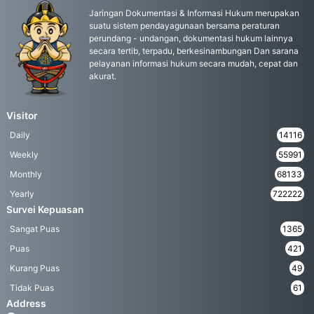
Jaringan Dokumentasi & Informasi Hukum merupakan
suatu sistem pendayagunaan bersama peraturan
perundang - undangan, dokumentasi hukum lainnya
secara tertib, terpadu, berkesinambungan Dan sarana
pelayanan informasi hukum secara mudah, cepat dan
akurat.
Visitor
Daily
14116
Weekly
55991
Monthly
68133
Yearly
722222
Survei Kepuasan
Sangat Puas
1365
Puas
421
Kurang Puas
49
Tidak Puas
61
Address