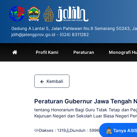
Please
note:
This
website
includes
Gedung A Lantai 5, Jalan Pahlawan No.9 Semarang 50243, Ja
an
jdih@jatengprov.go.id - (024) 8311282
accessibility
system.
Press
Profil Kami
Peraturan
Monografi H
Control-
F11
to
adjust
the
Kembali
website
to
people
Peraturan Gubernur Jawa Tengah 
with
visual
tentang Honorarium Bagi Guru Tidak Tetap dan P
disabilities
Kejuruan Negeri dan Sekolah Luar Biasa Negeri Pe
who
are
Diakses : 1319
Diunduh : 5996
Tanya ASI
using
a