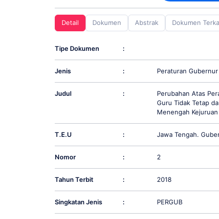
screen
reader;
Detail
Dokumen
Abstrak
Dokumen Terka
Press
Control-
F10
Tipe Dokumen
:
to
open
Jenis
:
Peraturan Gubernur
an
accessibility
menu.
Judul
:
Perubahan Atas Per
Guru Tidak Tetap d
Menengah Kejuruan 
T.E.U
:
Jawa Tengah. Gube
Nomor
:
2
Tahun Terbit
:
2018
Singkatan Jenis
:
PERGUB