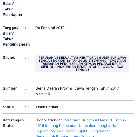
Bulan/
Tahun
Penetapan
Tanggal/
:
09 Februari 2017
Bulan/
Tahun
Pengundangan
Subjek
:
PERUBAHAN KEDUA ATAS PERATURAN GUBERNUR JAWA
TENGAH NOMOR 43 TAHUN 2015 TENTANG PEMBERIAN
TAMBAHAN PENGHASILAN KEPADA PEGAWAI NEGERI
SIPIL DL LINGKUNGAN PEMERINTAH PROVINSI JAWA
TENGAH
Sumber
:
Berita Daerah Provinsi Jawa Tengah Tahun 2017
Nomor 6
Status
:
Tidak Berlaku
Keterangan
:
Dicabut dengan
Peraturan Gubernur Nomor 15 Tahun
Status
2019 tentang Pemberian Tambahan Penghasilan
Kepada Pegawai Negeri Sipil Di Lingkungan
Pemerintah Provinsi Jawa Tengah