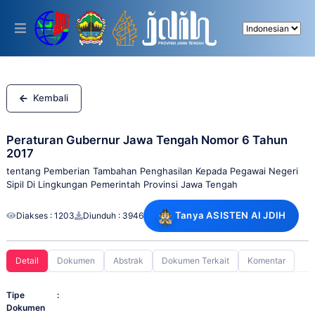
Please
note:
This
website
includes
an
accessibility
system.
Kembali
Peraturan Gubernur Jawa Tengah Nomor 6 Tahun
2017
tentang Pemberian Tambahan Penghasilan Kepada Pegawai Negeri
Sipil Di Lingkungan Pemerintah Provinsi Jawa Tengah
Tanya ASISTEN AI JDIH
Diakses : 1203
Diunduh : 3946
Detail
Dokumen
Abstrak
Dokumen Terkait
Komentar
Tipe
:
Dokumen