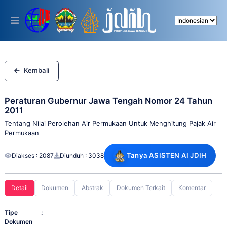
Please
note:
This
website
includes
an
accessibility
system.
Kembali
Peraturan Gubernur Jawa Tengah Nomor 24 Tahun
2011
Tentang Nilai Perolehan Air Permukaan Untuk Menghitung Pajak Air
Permukaan
Tanya ASISTEN AI JDIH
Diakses : 2087
Diunduh : 3038
Detail
Dokumen
Abstrak
Dokumen Terkait
Komentar
Tipe
:
Dokumen