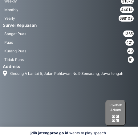
Weekly
31872
Monthly
44014
Yearly
698103
Survei Kepuasan
Sangat Puas
1365
Puas
421
Kurang Puas
49
Tidak Puas
61
Address
Gedung A Lantai 5, Jalan Pahlawan No.9 Semarang, Jawa tengah
Layanan
Aduan
jdih.jatengprov.go.id
wants to play speech
Social Media