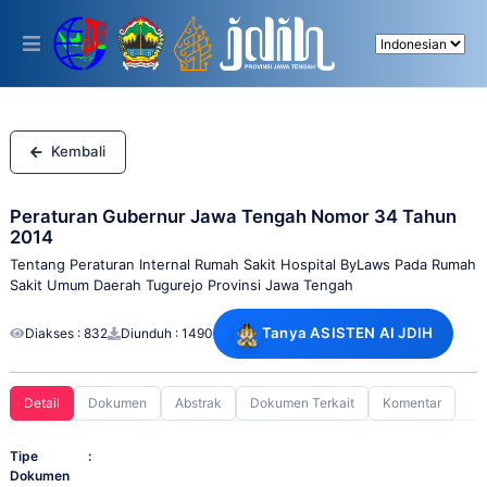
Please
note:
This
website
includes
an
accessibility
system.
Kembali
Peraturan Gubernur Jawa Tengah Nomor 34 Tahun
2014
Tentang Peraturan Internal Rumah Sakit Hospital ByLaws Pada Rumah
Sakit Umum Daerah Tugurejo Provinsi Jawa Tengah
Tanya ASISTEN AI JDIH
Diakses : 832
Diunduh : 1490
Detail
Dokumen
Abstrak
Dokumen Terkait
Komentar
Tipe
:
Dokumen