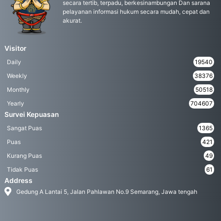
secara tertib, terpadu, berkesinambungan Dan sarana
pelayanan informasi hukum secara mudah, cepat dan
akurat.
Visitor
Daily
19540
Weekly
38376
Monthly
50518
Yearly
704607
Survei Kepuasan
Sangat Puas
1365
Puas
421
Kurang Puas
49
Tidak Puas
61
Address
Gedung A Lantai 5, Jalan Pahlawan No.9 Semarang, Jawa tengah