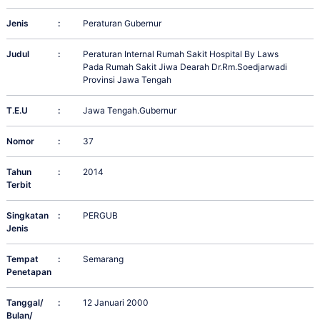
Jenis
:
Peraturan Gubernur
Judul
:
Peraturan Internal Rumah Sakit Hospital By Laws
Pada Rumah Sakit Jiwa Dearah Dr.Rm.Soedjarwadi
Provinsi Jawa Tengah
T.E.U
:
Jawa Tengah.Gubernur
Nomor
:
37
Tahun
:
2014
Terbit
Singkatan
:
PERGUB
Jenis
Tempat
:
Semarang
Penetapan
Tanggal/
:
12 Januari 2000
Bulan/