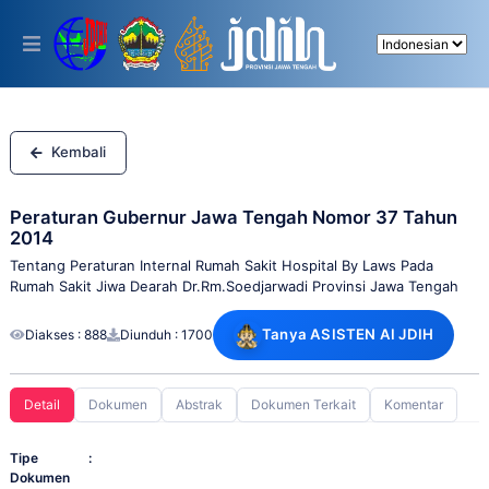
Please
note:
This
website
includes
an
accessibility
system.
Kembali
Peraturan Gubernur Jawa Tengah Nomor 37 Tahun
2014
Tentang Peraturan Internal Rumah Sakit Hospital By Laws Pada
Rumah Sakit Jiwa Dearah Dr.Rm.Soedjarwadi Provinsi Jawa Tengah
Tanya ASISTEN AI JDIH
Diakses : 888
Diunduh : 1700
Detail
Dokumen
Abstrak
Dokumen Terkait
Komentar
Tipe
:
Dokumen