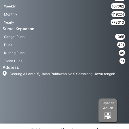
Weekly
107082
Monthly
119224
Yearly
773313
Survei Kepuasan
Sangat Puas
1365
Puas
421
Kurang Puas
49
Tidak Puas
61
Address
Gedung A Lantai 5, Jalan Pahlawan No.9 Semarang, Jawa tengah
Layanan
Aduan