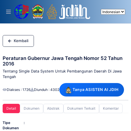
Please
note:
This
website
includes
an
accessibility
system.
Kembali
Peraturan Gubernur Jawa Tengah Nomor 52 Tahun
2016
Tentang Single Data System Untuk Pembangunan Daerah Di Jawa
Tengah
Tanya ASISTEN AI JDIH
Diakses : 1726
Diunduh : 4302
Detail
Dokumen
Abstrak
Dokumen Terkait
Komentar
Tipe
:
Dokumen