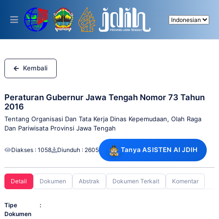
Please
note:
This
website
includes
an
accessibility
system.
Kembali
Peraturan Gubernur Jawa Tengah Nomor 73 Tahun
2016
Tentang Organisasi Dan Tata Kerja Dinas Kepemudaan, Olah Raga
Dan Pariwisata Provinsi Jawa Tengah
Tanya ASISTEN AI JDIH
Diakses : 1058
Diunduh : 2605
Detail
Dokumen
Abstrak
Dokumen Terkait
Komentar
Tipe
:
Dokumen