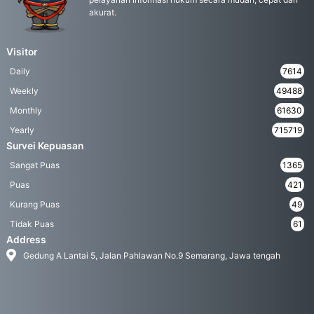
akurat.
Visitor
Daily
7614
Weekly
49488
Monthly
61630
Yearly
715719
Survei Kepuasan
Sangat Puas
1365
Puas
421
Kurang Puas
49
Tidak Puas
61
Address
Gedung A Lantai 5, Jalan Pahlawan No.9 Semarang, Jawa tengah