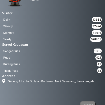
Visitor
Daily
13638
Weekly
32474
Monthly
44616
Yearly
698705
Survei Kepuasan
Sangat Puas
1365
Puas
421
Kurang Puas
49
Tidak Puas
61
Address
Gedung A Lantai 5, Jalan Pahlawan No.9 Semarang, Jawa tengah