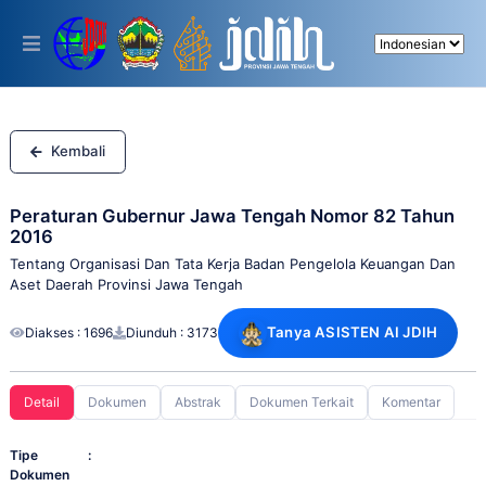
Please
note:
This
website
includes
an
accessibility
system.
Kembali
Peraturan Gubernur Jawa Tengah Nomor 82 Tahun
2016
Tentang Organisasi Dan Tata Kerja Badan Pengelola Keuangan Dan
Aset Daerah Provinsi Jawa Tengah
Tanya ASISTEN AI JDIH
Diakses : 1696
Diunduh : 3173
Detail
Dokumen
Abstrak
Dokumen Terkait
Komentar
Tipe
:
Dokumen