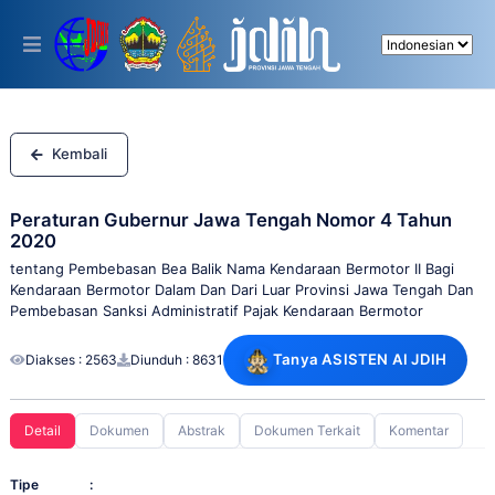
Please
note:
This
website
includes
an
accessibility
system.
Kembali
Peraturan Gubernur Jawa Tengah Nomor 4 Tahun
2020
tentang Pembebasan Bea Balik Nama Kendaraan Bermotor II Bagi
Kendaraan Bermotor Dalam Dan Dari Luar Provinsi Jawa Tengah Dan
Pembebasan Sanksi Administratif Pajak Kendaraan Bermotor
Tanya ASISTEN AI JDIH
Diakses : 2563
Diunduh : 8631
Detail
Dokumen
Abstrak
Dokumen Terkait
Komentar
Tipe
: