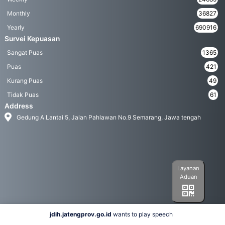
Monthly
36827
Yearly
690916
Survei Kepuasan
Sangat Puas
1365
Puas
421
Kurang Puas
49
Tidak Puas
61
Address
Gedung A Lantai 5, Jalan Pahlawan No.9 Semarang, Jawa tengah
Layanan
Aduan
jdih.jatengprov.go.id
wants to play speech
Social Media