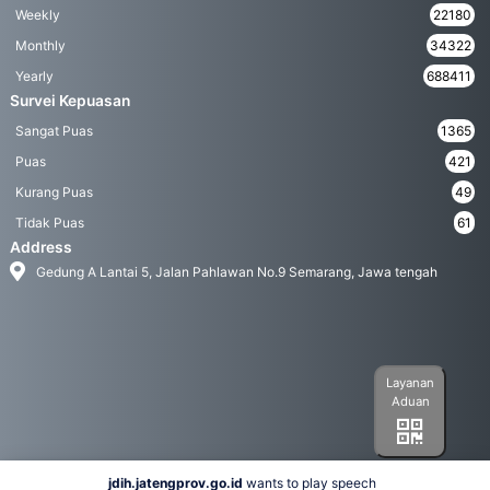
Weekly
22180
Monthly
34322
Yearly
688411
Survei Kepuasan
Sangat Puas
1365
Puas
421
Kurang Puas
49
Tidak Puas
61
Address
Gedung A Lantai 5, Jalan Pahlawan No.9 Semarang, Jawa tengah
Layanan
Aduan
jdih.jatengprov.go.id
wants to play speech