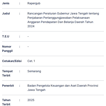
Jenis
:
Rapergub
Judul
:
Rancangan Peraturan Gubernur Jawa Tengah tentang
Penjabaran Pertanggungjawaban Pelaksanaan
Anggaran Pendapatan Dan Belanja Daerah Tahun
2024
T.E.U
:
-
Nomor
:
-
Panggil
Cetakan/Edisi
:
Cet. 1
Tempat
:
Semarang
Terbit
Penerbit
:
Badan Pengelola Keuangan dan Aset Daerah Provinsi
Jawa Tengah
Tahun
:
2025
Terbit