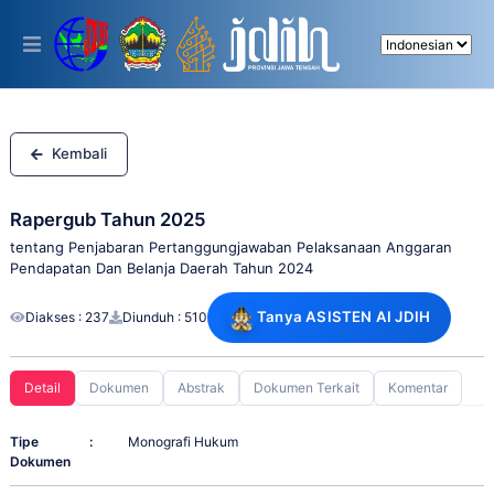
Please
note:
This
website
includes
an
accessibility
system.
Kembali
Rapergub Tahun 2025
tentang Penjabaran Pertanggungjawaban Pelaksanaan Anggaran
Pendapatan Dan Belanja Daerah Tahun 2024
Tanya ASISTEN AI JDIH
Diakses : 237
Diunduh : 510
Detail
Dokumen
Abstrak
Dokumen Terkait
Komentar
Tipe
:
Monografi Hukum
Dokumen