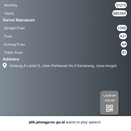
Monthly
31275
Yearly
685364
Survei Kepuasan
Sangat Puas
1365
Puas
421
Kurang Puas
49
Tidak Puas
61
Address
Gedung A Lantai 5, Jalan Pahlawan No.9 Semarang, Jawa tengah
Layanan
Aduan
jdih.jatengprov.go.id
wants to play speech
Social Media