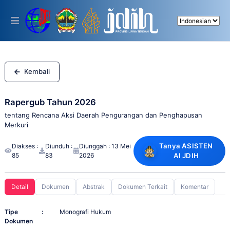
Please
note:
This
website
includes
an
accessibility
system.
Kembali
Rapergub Tahun 2026
tentang Rencana Aksi Daerah Pengurangan dan Penghapusan
Merkuri
Tanya ASISTEN
Diakses :
Diunduh :
Diunggah : 13 Mei
85
83
2026
AI JDIH
Detail
Dokumen
Abstrak
Dokumen Terkait
Komentar
Tipe
:
Monografi Hukum
Dokumen