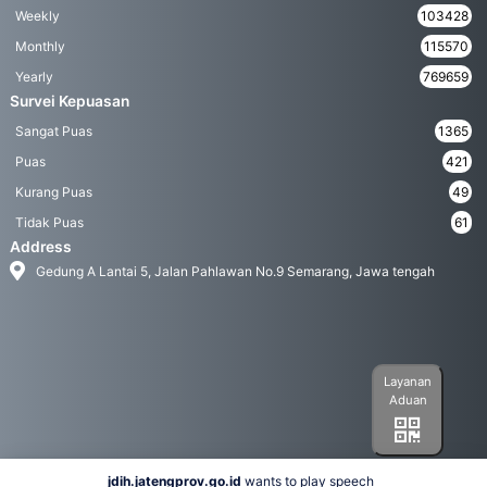
Weekly
103428
Monthly
115570
Yearly
769659
Survei Kepuasan
Sangat Puas
1365
Puas
421
Kurang Puas
49
Tidak Puas
61
Address
Gedung A Lantai 5, Jalan Pahlawan No.9 Semarang, Jawa tengah
Layanan
Aduan
jdih.jatengprov.go.id
wants to play speech