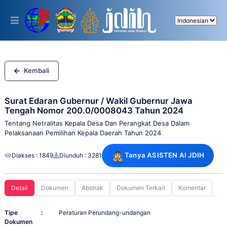
Please
note:
This
website
includes
an
accessibility
system.
Kembali
Surat Edaran Gubernur / Wakil Gubernur Jawa
Tengah Nomor 200.0/0008043 Tahun 2024
Tentang Netralitas Kepala Desa Dan Perangkat Desa Dalam
Pelaksanaan Pemilihan Kepala Daerah Tahun 2024
Tanya ASISTEN AI JDIH
Diakses : 1849
Diunduh : 3281
Detail
Dokumen
Abstrak
Dokumen Terkait
Komentar
Tipe
:
Peraturan Perundang-undangan
Dokumen