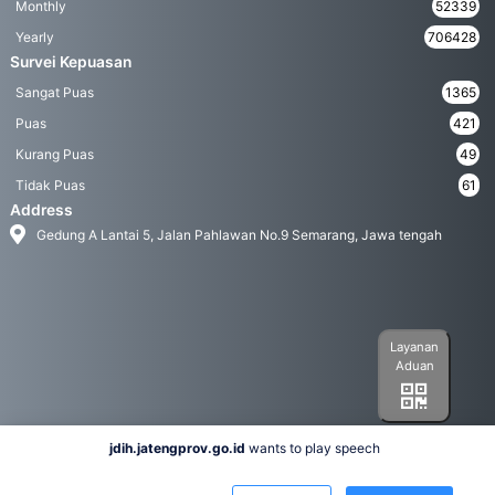
Monthly
52339
Yearly
706428
Survei Kepuasan
Sangat Puas
1365
Puas
421
Kurang Puas
49
Tidak Puas
61
Address
Gedung A Lantai 5, Jalan Pahlawan No.9 Semarang, Jawa tengah
Layanan
Aduan
jdih.jatengprov.go.id
wants to play speech
Social Media