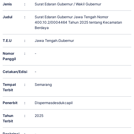
Jenis
:
Surat Edaran Gubernur / Wakil Gubernur
Judul
:
Surat Edaran Gubernur Jawa Tengah Nomor
400.10.2/0004464 Tahun 2025 tentang Kecamatan
Berdaya
T.E.U
:
Jawa Tengah.Gubernur
Nomor
:
-
Panggil
Cetakan/Edisi
:
-
Tempat
:
Semarang
Terbit
Penerbit
:
Dispermasdesdukcapil
Tahun
:
2025
Terbit
Deskripsi
:
-