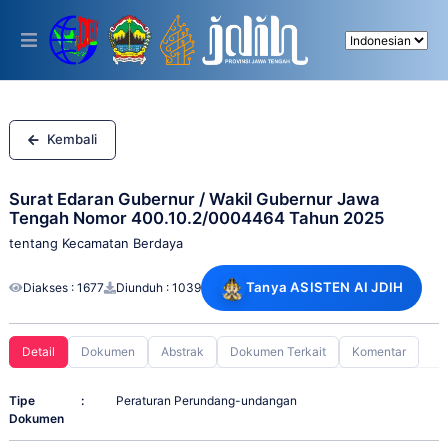
Please
note:
This
website
includes
an
accessibility
system.
Kembali
Surat Edaran Gubernur / Wakil Gubernur Jawa
Tengah Nomor 400.10.2/0004464 Tahun 2025
tentang Kecamatan Berdaya
Tanya ASISTEN AI JDIH
Diakses : 1677
Diunduh : 1039
Detail
Dokumen
Abstrak
Dokumen Terkait
Komentar
Tipe
:
Peraturan Perundang-undangan
Dokumen