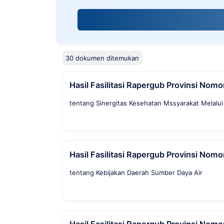
screen
reader;
Press
Control-
F10
to
30 dokumen ditemukan
open
an
Hasil Fasilitasi Rapergub Provinsi No
accessibility
menu.
tentang Sinergitas Kesehatan Mssyarakat Melalui 
Hasil Fasilitasi Rapergub Provinsi No
tentang Kebijakan Daerah Sumber Daya Air