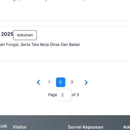
n 2025
dokumen
n Fungsi, Serta Tata Kerja Dinas Dan Badan
1
2
3
Page
of
3
Visitor
Survei Kepuasan
Ad