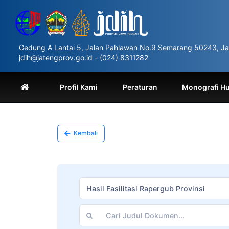
Please
note:
This
website
includes
Gedung A Lantai 5, Jalan Pahlawan No.9 Semarang 50243, Ja
an
jdih@jatengprov.go.id - (024) 8311282
accessibility
system.
Press
Profil Kami
Peraturan
Monografi H
Control-
F11
to
adjust
the
Kembali
website
to
people
with
visual
Hasil Fasilitasi Rapergub Provinsi
disabilities
who
are
using
a