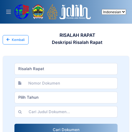
Please
note:
This
website
includes
an
accessibility
RISALAH RAPAT
system.
Kembali
Deskripsi Risalah Rapat
Risalah Rapat
Pilih Tahun
Cari Dokumen