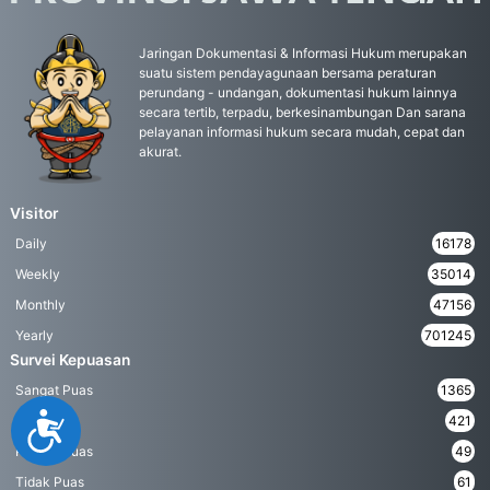
Jaringan Dokumentasi & Informasi Hukum merupakan
suatu sistem pendayagunaan bersama peraturan
perundang - undangan, dokumentasi hukum lainnya
secara tertib, terpadu, berkesinambungan Dan sarana
pelayanan informasi hukum secara mudah, cepat dan
akurat.
Visitor
Daily
16178
Weekly
35014
Monthly
47156
Yearly
701245
Survei Kepuasan
Sangat Puas
1365
Accessibility
Puas
421
Kurang Puas
49
Tidak Puas
61