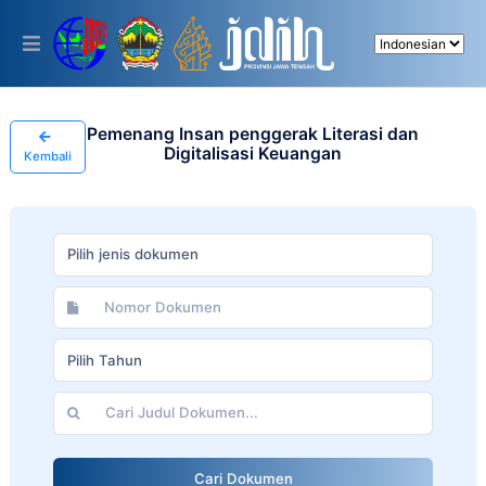
Please
note:
This
website
includes
an
accessibility
Pemenang Insan penggerak Literasi dan
system.
Digitalisasi Keuangan
Kembali
Pilih jenis dokumen
Pilih Tahun
Cari Dokumen