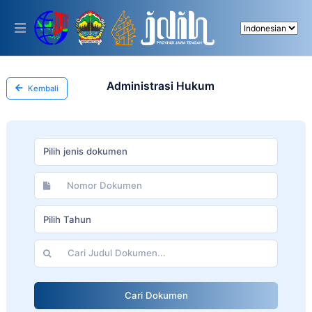
Please
note:
This
website
includes
an
accessibility
Administrasi Hukum
Kembali
system.
Pilih jenis dokumen
Pilih Tahun
Cari Dokumen