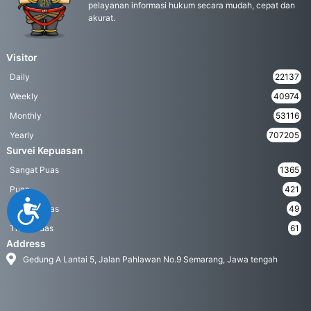
pelayanan informasi hukum secara mudah, cepat dan
akurat.
Visitor
Daily
22137
Weekly
40974
Monthly
53116
Yearly
707205
Survei Kepuasan
Sangat Puas
1365
Puas
421
Accessibility
Kurang Puas
49
Tidak Puas
61
Address
Gedung A Lantai 5, Jalan Pahlawan No.9 Semarang, Jawa tengah