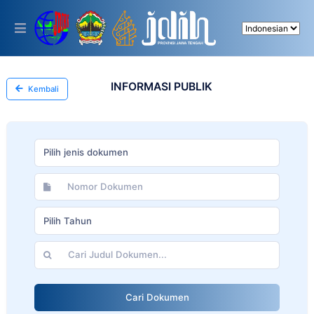
Please
note:
This
website
includes
an
accessibility
INFORMASI PUBLIK
Kembali
system.
Pilih jenis dokumen
Pilih Tahun
Cari Dokumen