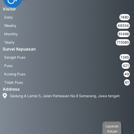
Visitor
Daily
7480
Weekly
49354
Monthly
61496
Yearly
715585
Survei Kepuasan
Sangat Puas
1365
Puas
421
Kurang Puas
49
Tidak Puas
61
Address
Gedung A Lantai 5, Jalan Pahlawan No.9 Semarang, Jawa tengah
Layanan
Aduan