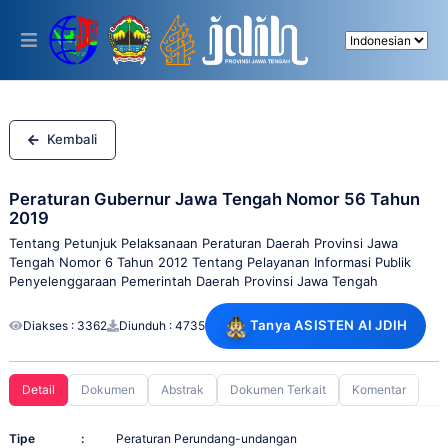
Please
note:
This
website
includes
an
accessibility
system.
Kembali
Peraturan Gubernur Jawa Tengah Nomor 56 Tahun
2019
Tentang Petunjuk Pelaksanaan Peraturan Daerah Provinsi Jawa
Tengah Nomor 6 Tahun 2012 Tentang Pelayanan Informasi Publik
Penyelenggaraan Pemerintah Daerah Provinsi Jawa Tengah
Tanya ASISTEN AI JDIH
Diakses : 3362
Diunduh : 4735
Detail
Dokumen
Abstrak
Dokumen Terkait
Komentar
Tipe
:
Peraturan Perundang-undangan