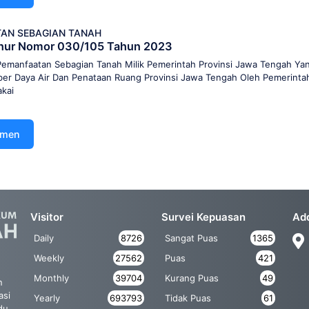
AN SEBAGIAN TANAH
nur Nomor 030/105 Tahun 2023
emanfaatan Sebagian Tanah Milik Pemerintah Provinsi Jawa Tengah Yan
r Daya Air Dan Penataan Ruang Provinsi Jawa Tengah Oleh Pemerint
akai
umen
Visitor
Survei Kepuasan
Ad
Daily
8726
Sangat Puas
1365
Weekly
27562
Puas
421
Monthly
39704
Kurang Puas
49
n
asi
Yearly
693793
Tidak Puas
61
du,