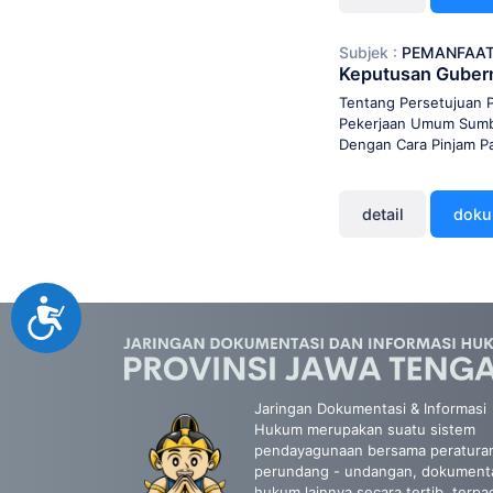
Subjek :
PEMANFAAT
Keputusan Guber
Tentang Persetujuan P
Pekerjaan Umum Sumbe
Dengan Cara Pinjam P
detail
dok
Accessibility
Jaringan Dokumentasi & Informasi
Hukum merupakan suatu sistem
pendayagunaan bersama peratura
perundang - undangan, dokument
hukum lainnya secara tertib, terpa