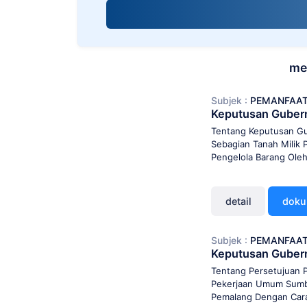
screen
reader;
Press
Control-
F10
me
to
open
Subjek :
PEMANFAAT
an
Keputusan Guber
accessibility
menu.
Tentang Keputusan Gu
Sebagian Tanah Milik 
Pengelola Barang Oleh
detail
dok
Subjek :
PEMANFAAT
Keputusan Guber
Tentang Persetujuan P
Pekerjaan Umum Sumbe
Pemalang Dengan Cara