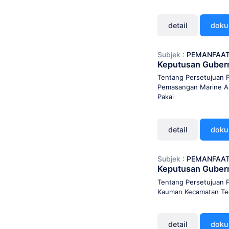
detail
dok
Subjek :
PEMANFAAT
Keputusan Guber
Tentang Persetujuan 
Pemasangan Marine Aut
Pakai
detail
dok
Subjek :
PEMANFAAT
Keputusan Guber
Tentang Persetujuan 
Kauman Kecamatan Tega
detail
dok