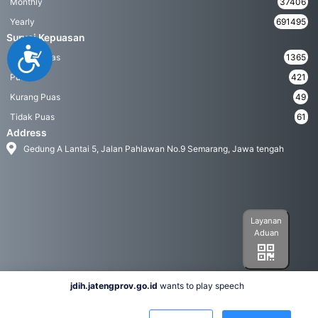
Monthly
37406
Yearly
691495
Survei Kepuasan
Accessibility
Sangat Puas
1365
Puas
421
Kurang Puas
49
Tidak Puas
61
Address
Gedung A Lantai 5, Jalan Pahlawan No.9 Semarang, Jawa tengah
Layanan
Aduan
jdih.jatengprov.go.id
wants to play speech
Social Media