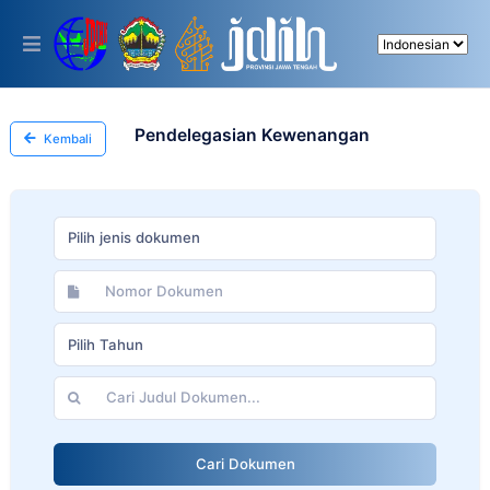
Please
note:
This
website
includes
an
accessibility
Pendelegasian Kewenangan
Kembali
system.
Pilih jenis dokumen
Pilih Tahun
Cari Dokumen