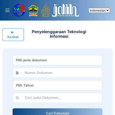
Please
note:
This
website
includes
an
accessibility
Penyelenggaraan Teknologi
system.
Informasi
Kembali
Pilih jenis dokumen
Pilih Tahun
Cari Dokumen