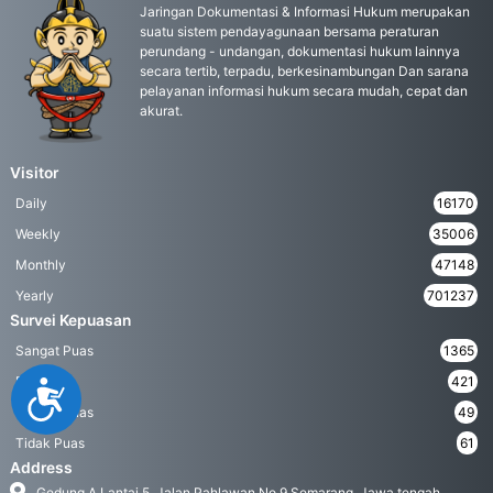
Jaringan Dokumentasi & Informasi Hukum merupakan
suatu sistem pendayagunaan bersama peraturan
perundang - undangan, dokumentasi hukum lainnya
secara tertib, terpadu, berkesinambungan Dan sarana
pelayanan informasi hukum secara mudah, cepat dan
akurat.
Visitor
Daily
16170
Weekly
35006
Monthly
47148
Yearly
701237
Survei Kepuasan
Sangat Puas
1365
Puas
421
Accessibility
Kurang Puas
49
Tidak Puas
61
Address
Gedung A Lantai 5, Jalan Pahlawan No.9 Semarang, Jawa tengah